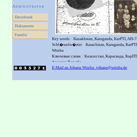
Administrator
Datenbank
Dokumente
Familie
Key words: Kazakhstan, Karaganda, KarPTI, AIS-78
Schl�sselw�rter: Kasachstan, Karaganda, KarPTI,
Wirzba
Ключевые слова: Казазхстан, Караганда, КарПТ
фамилия Вержба
E-Mail an Johann Wirzba:
johann@wirzba.de