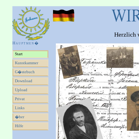
Herzlich
Hauptmen�
Start
Kunstkammer
G�stebuch
Download
Upload
Privat
Links
�ber
Hilfe